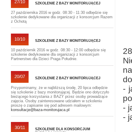
27/10
SZKOLENIE Z BAZY MONITORUJĄCEJ
27 pażdziernika 2016 w godz. 08:30 - 11:30 odbędzie się
szkolenie dedykowane dla organizacji z konsorcjum Razem
z Ochotą
10/10
SZKOLENIE Z BAZY MONITORUJĄCEJ
28
10 pażdziernik 2016 w godz. 08:30 - 12:00 odbędzie się
szkolenie dedykowane dla organizacji z konsorcjum
Ni
Partnerstwo dla Dzieci Praga Południe.
na
20/07
do
SZKOLENIE Z BAZY MONITORUJĄCEJ
- 
Przypominamy, że w najbliższą środę, 20 lipca odbędzie
się szkolenie z bazy monitorującej. Będzie ono dotyczyło
po
bieżącego korzystania z BAZY przez osoby prowadzące
zajęcia. Osoby zainteresowane udziałem w szkoleniu
proszę o zapisanie się pod adresem mailowym:
- 
konsultacje@baza-monitorujaca.pl
- 
30/11
SZKOLENIE DLA KONSORCJUM