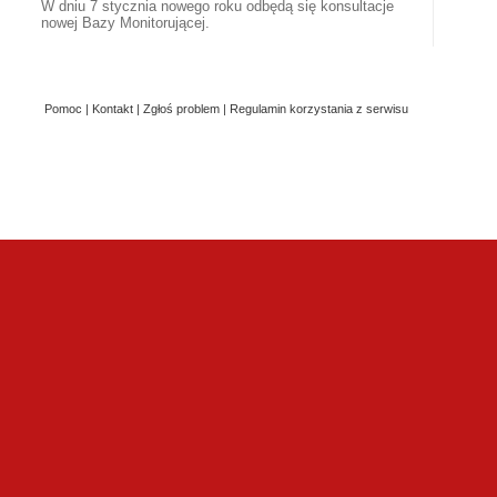
W dniu 7 stycznia nowego roku odbędą się konsultacje
nowej Bazy Monitorującej.
Pomoc
|
Kontakt
|
Zgłoś problem
|
Regulamin korzystania z serwisu